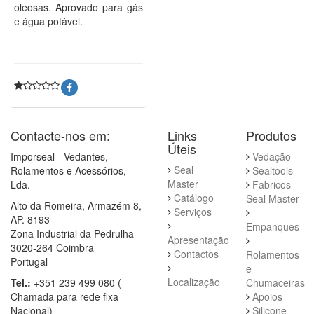
oleosas. Aprovado para gás
e água potável.
Contacte-nos em:
Links
Produtos
Úteis
Imporseal - Vedantes,
Vedação
Seal
Rolamentos e Acessórios,
Sealtools
Master
Lda.
Fabricos
Catálogo
Seal Master
Alto da Romeira, Armazém 8,
Serviços
AP. 8193
Empanques
Zona Industrial da Pedrulha
Apresentação
3020-264 Coimbra
Contactos
Rolamentos
Portugal
e
Localização
Tel.:
+351 239 499 080 (
Chumaceiras
Chamada para rede fixa
Apoios
Nacional)
Silicone