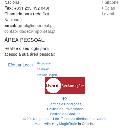
Nacional)
Silicone
Fax:
+351 239 492 048(
Colas
Chamada para rede fixa
Loxeal
Nacional)
Email:
geral@imporseal.pt,
contabilidade@imporseal.pt
ÁREA PESSOAL:
Realize o seu login para
acesso à sua área pessoal:
Recuperar
Efetuar Login
password
Efetuar Registo
Termos e Condições
Política de Privacidade
Política de Cookies
© 2014 Imporseal, Lda. Todos os direitos reservados.
Made with
♥
by
MagicBrain
in Coimbra