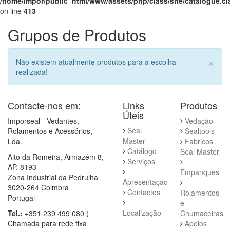
/home/impor/public_html/www/assets/php/class/site/catalogue.c
on line
413
Grupos de Produtos
×
Não existem atualmente produtos para a escolha
realizada!
Contacte-nos em:
Links
Produtos
Úteis
Imporseal - Vedantes,
Vedação
Seal
Rolamentos e Acessórios,
Sealtools
Master
Lda.
Fabricos
Catálogo
Seal Master
Alto da Romeira, Armazém 8,
Serviços
AP. 8193
Empanques
Zona Industrial da Pedrulha
Apresentação
3020-264 Coimbra
Contactos
Rolamentos
Portugal
e
Localização
Tel.:
+351 239 499 080 (
Chumaceiras
Chamada para rede fixa
Apoios