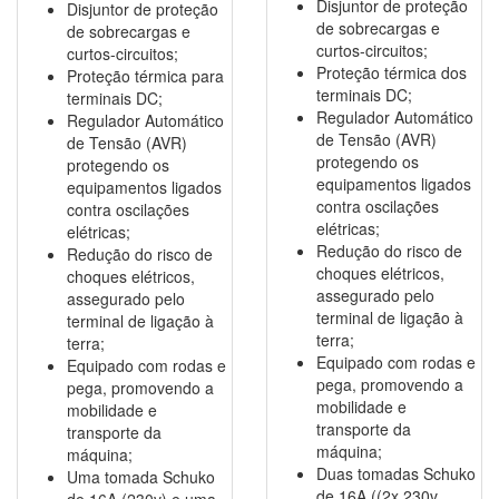
Disjuntor de proteção
Disjuntor de proteção
de sobrecargas e
de sobrecargas e
curtos-circuitos;
curtos-circuitos;
Proteção térmica dos
Proteção térmica para
terminais DC;
terminais DC;
Regulador Automático
Regulador Automático
de Tensão (AVR)
de Tensão (AVR)
protegendo os
protegendo os
equipamentos ligados
equipamentos ligados
contra oscilações
contra oscilações
elétricas;
elétricas;
Redução do risco de
Redução do risco de
choques elétricos,
choques elétricos,
assegurado pelo
assegurado pelo
terminal de ligação à
terminal de ligação à
terra;
terra;
Equipado com rodas e
Equipado com rodas e
pega, promovendo a
pega, promovendo a
mobilidade e
mobilidade e
transporte da
transporte da
máquina;
máquina;
Duas tomadas Schuko
Uma tomada Schuko
de 16A ((2x 230v
de 16A (230v) e uma