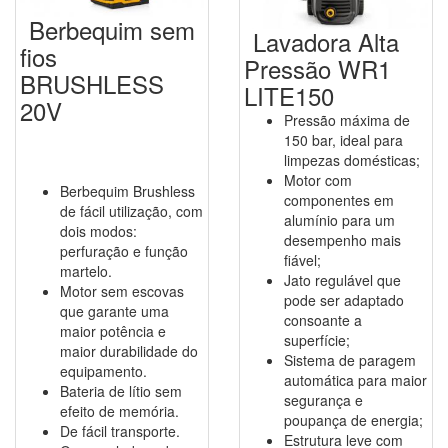
Berbequim sem
Lavadora Alta
fios
Pressão WR1
BRUSHLESS
LITE150
20V
Pressão máxima de
150 bar, ideal para
limpezas domésticas;
Motor com
Berbequim Brushless
componentes em
de fácil utilização, com
alumínio para um
dois modos:
desempenho mais
perfuração e função
fiável;
martelo.
Jato regulável que
Motor sem escovas
pode ser adaptado
que garante uma
consoante a
maior potência e
superfície;
maior durabilidade do
Sistema de paragem
equipamento.
automática para maior
Bateria de lítio sem
segurança e
efeito de memória.
poupança de energia;
De fácil transporte.
Estrutura leve com