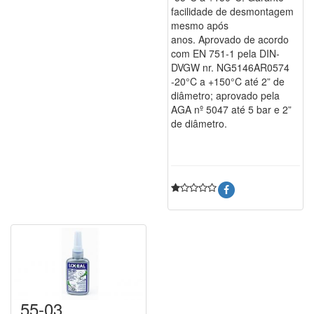
facilidade de desmontagem
mesmo após
anos. Aprovado de acordo
com EN 751-1 pela DIN-
DVGW nr. NG5146AR0574
-20°C a +150°C até 2” de
diâmetro; aprovado pela
AGA nº 5047 até 5 bar e 2”
de diâmetro.
55-03