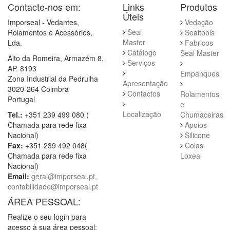
Contacte-nos em:
Links
Produtos
Úteis
Imporseal - Vedantes,
Vedação
Seal
Rolamentos e Acessórios,
Sealtools
Master
Lda.
Fabricos
Catálogo
Seal Master
Alto da Romeira, Armazém 8,
Serviços
AP. 8193
Empanques
Zona Industrial da Pedrulha
Apresentação
3020-264 Coimbra
Contactos
Rolamentos
Portugal
e
Localização
Tel.:
+351 239 499 080 (
Chumaceiras
Chamada para rede fixa
Apoios
Nacional)
Silicone
Fax:
+351 239 492 048(
Colas
Chamada para rede fixa
Loxeal
Nacional)
Email:
geral@imporseal.pt,
contabilidade@imporseal.pt
ÁREA PESSOAL:
Realize o seu login para
acesso à sua área pessoal: