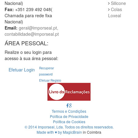
Nacional)
Silicone
Fax:
+351 239 492 048(
Colas
Chamada para rede fixa
Loxeal
Nacional)
Email:
geral@imporseal.pt,
contabilidade@imporseal.pt
ÁREA PESSOAL:
Realize o seu login para
acesso à sua área pessoal:
Recuperar
Efetuar Login
password
Efetuar Registo
Termos e Condições
Política de Privacidade
Política de Cookies
© 2014 Imporseal, Lda. Todos os direitos reservados.
Made with
♥
by
MagicBrain
in Coimbra