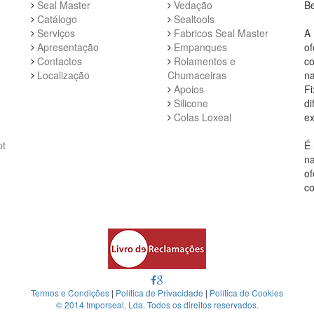
Seal Master
Vedação
Be
Catálogo
Sealtools
Serviços
Fabricos Seal Master
A 
Apresentação
Empanques
of
Contactos
Rolamentos e
co
Localização
Chumaceiras
na
Apoios
Fi
Silicone
di
Colas Loxeal
ex
pt
É 
na
of
co
Termos e Condições
|
Política de Privacidade
|
Política de Cookies
© 2014 Imporseal, Lda. Todos os direitos reservados.