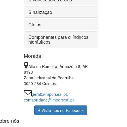
Sinalização
Cintas
Componentes para cilíndricos
hidráulicos
Morada
Alto da Romeira, Armazém 8, AP.
8193
Zona Industrial da Pedrulha
3020-264 Coimbra
geral@imporseal.pt,
contabilidade@imporseal.pt
Visite-nos no Facebook
obre nós