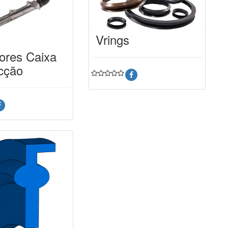
Vrings
ores Caixa
cção