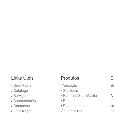
Links Úteis
Produtos
S
Seal Master
Vedação
Be
Catálogo
Sealtools
Serviços
Fabricos Seal Master
A 
Apresentação
Empanques
of
Contactos
Rolamentos e
co
Localização
Chumaceiras
na