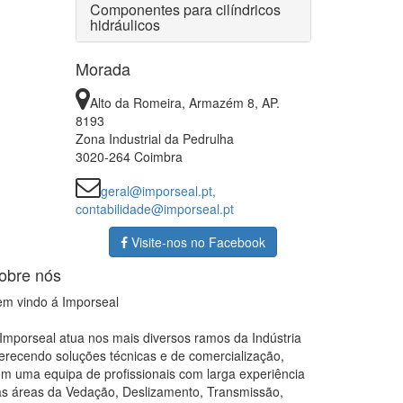
Componentes para cilíndricos
hidráulicos
Morada
Alto da Romeira, Armazém 8, AP.
8193
Zona Industrial da Pedrulha
3020-264 Coimbra
geral@imporseal.pt,
contabilidade@imporseal.pt
Visite-nos no Facebook
obre nós
m vindo á Imporseal
Imporseal atua nos mais diversos ramos da Indústria
erecendo soluções técnicas e de comercialização,
m uma equipa de profissionais com larga experiência
s áreas da Vedação, Deslizamento, Transmissão,