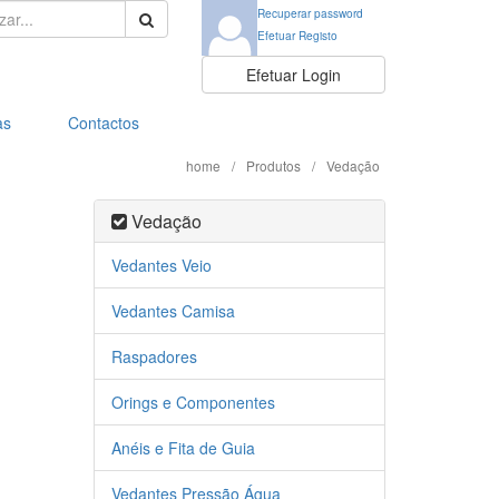
ar:
Recuperar password
Efetuar Registo
Efetuar Login
as
Contactos
home
/
Produtos
/
Vedação
Vedação
Vedantes Veio
Vedantes Camisa
Raspadores
Orings e Componentes
Anéis e Fita de Guia
Vedantes Pressão Água