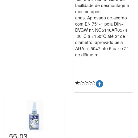
facilidade de desmontagem
mesmo após
anos. Aprovado de acordo
com EN 751-1 pela DIN-
DVGW nr. NG5146AR0574
-20°C a +150°C até 2” de
diâmetro; aprovado pela
AGA nº 5047 até 5 bar e 2”
de diâmetro.
55-03