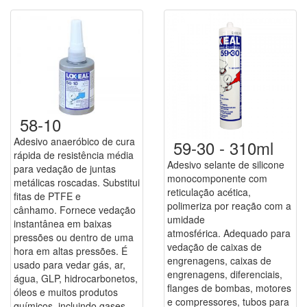
58-10
Adesivo anaeróbico de cura
59-30 - 310ml
rápida de resistência média
Adesivo selante de silicone
para vedação de juntas
monocomponente com
metálicas roscadas. Substitui
reticulação acética,
fitas de PTFE e
polimeriza por reação com a
cânhamo. Fornece vedação
umidade
instantânea em baixas
atmosférica. Adequado para
pressões ou dentro de uma
vedação de caixas de
hora em altas pressões. É
engrenagens, caixas de
usado para vedar gás, ar,
engrenagens, diferenciais,
água, GLP, hidrocarbonetos,
flanges de bombas, motores
óleos e muitos produtos
e compressores, tubos para
químicos, incluindo gases