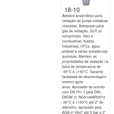
18-10
Adesivo anaeróbico para
vedação de juntas metálicas
roscadas. Adequado para
gás de vedação, GLP, ar
comprimido, óleo e
combustível, fluidos
industriais, CFCs, água
potável e várias substâncias
químicas. Mantém as
propriedades de vedação na
faixa de temperatura de
-55°C a +150°C. Garante
facilidade de desmontagem
mesmo após
anos. Aprovado de acordo
com EN 751-1 pela DIN-
DVGW nr. NG5146AR0574
-20°C a +150°C até 2” de
diâmetro; aprovado pela
AGA nº 5047 até 5 bar e 2”