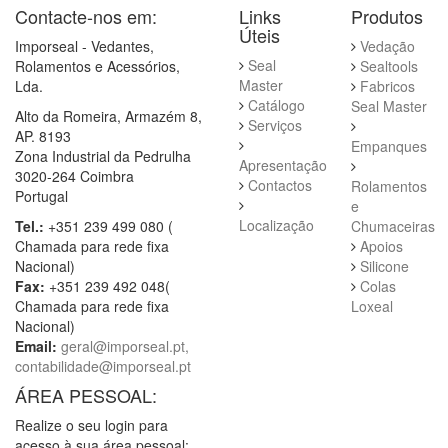
Contacte-nos em:
Links
Produtos
Úteis
Imporseal - Vedantes,
Vedação
Seal
Rolamentos e Acessórios,
Sealtools
Master
Lda.
Fabricos
Catálogo
Seal Master
Alto da Romeira, Armazém 8,
Serviços
AP. 8193
Empanques
Zona Industrial da Pedrulha
Apresentação
3020-264 Coimbra
Contactos
Rolamentos
Portugal
e
Localização
Tel.:
+351 239 499 080 (
Chumaceiras
Chamada para rede fixa
Apoios
Nacional)
Silicone
Fax:
+351 239 492 048(
Colas
Chamada para rede fixa
Loxeal
Nacional)
Email:
geral@imporseal.pt,
contabilidade@imporseal.pt
ÁREA PESSOAL:
Realize o seu login para
acesso à sua área pessoal: