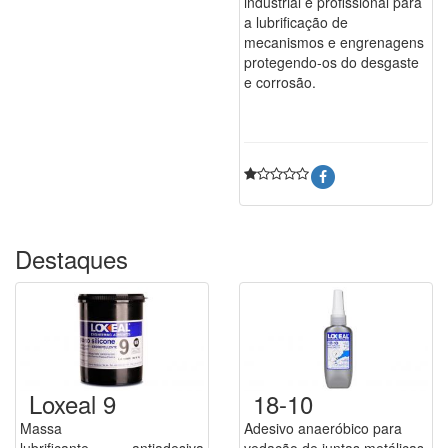
industrial e profissional para
a lubrificação de
mecanismos e engrenagens
protegendo-os do desgaste
e corrosão.
Destaques
Loxeal 9
18-10
Massa
Adesivo anaeróbico para
lubrificante antiadesiva
vedação de juntas metálicas