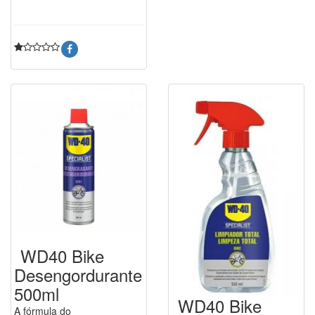
WD40 Bike
Desengordurante
500ml
WD40 Bike
A fórmula do