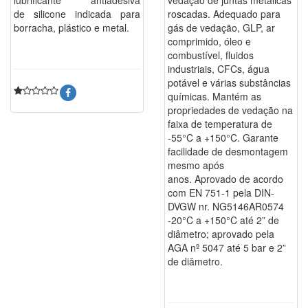
de silicone indicada para
roscadas. Adequado para
borracha, plástico e metal.
gás de vedação, GLP, ar
comprimido, óleo e
combustível, fluidos
industriais, CFCs, água
potável e várias substâncias
químicas. Mantém as
propriedades de vedação na
faixa de temperatura de
-55°C a +150°C. Garante
facilidade de desmontagem
mesmo após
anos. Aprovado de acordo
com EN 751-1 pela DIN-
DVGW nr. NG5146AR0574
-20°C a +150°C até 2” de
diâmetro; aprovado pela
AGA nº 5047 até 5 bar e 2”
de diâmetro.