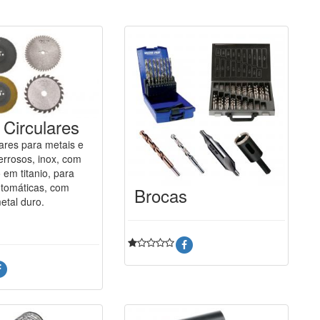
 Circulares
lares para metais e
errosos, inox, com
 em titanio, para
tomáticas, com
Brocas
etal duro.