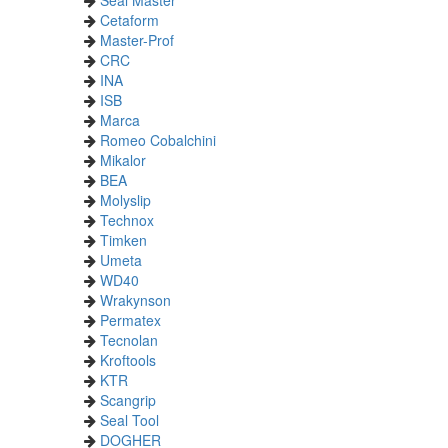
Seal Master
Cetaform
Master-Prof
CRC
INA
ISB
Marca
Romeo Cobalchini
Mikalor
BEA
Molyslip
Technox
Timken
Umeta
WD40
Wrakynson
Permatex
Tecnolan
Kroftools
KTR
Scangrip
Seal Tool
DOGHER