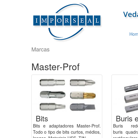
Hom
Marcas
Master-Prof
Bits
Buris 
Bits e adaptadores Master-Prof.
Buris re
Todo o tipo de bits curtos, médios,
buris quadr
longos. Materiais HSS, TIN
rectângular