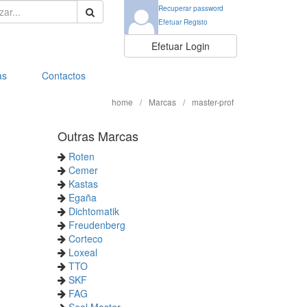
ar:
Recuperar password
Efetuar Registo
Efetuar Login
as
Contactos
home
/
Marcas
/
master-prof
Outras Marcas
Roten
Cemer
Kastas
Egaña
Dichtomatik
Freudenberg
Corteco
Loxeal
TTO
SKF
FAG