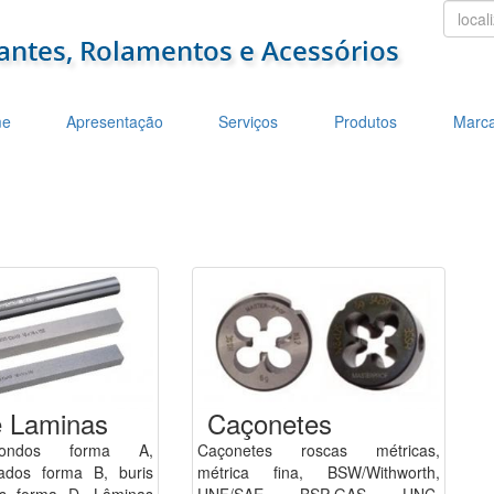
localiz
e
Apresentação
Serviços
Produtos
Marc
e Laminas
Caçonetes
dondos forma A,
Caçonetes roscas métricas,
ados forma B, buris
métrica fina, BSW/Withworth,
es forma D. Lâminas
UNF/SAE, BSP-GAS, UNC.