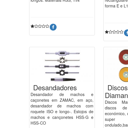
forma E e L
Desandadores
Discos
Diaman
Desandador de machos e
caçonetes em ZAMAC, em aço,
Discos Ma
desandador de machos com
discos de
roquete ISO e longo-. Estojos de
económico, c
machos e cançonetes HSS-G e
super 
HSS-CO
ondulado,ba