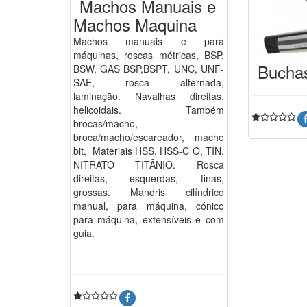
Machos Manuais e
Machos Maquina
Machos manuais e para
máquinas, roscas métricas, BSP,
Bucha
BSW, GAS BSP,BSPT, UNC, UNF-
SAE, rosca alternada,
laminação. Navalhas direitas,
helicoidais. Também
brocas/macho,
broca/macho/escareador, macho
bit, Materiais HSS, HSS-C O, TIN,
NITRATO TITÂNIO. Rosca
direitas, esquerdas, finas,
grossas. Mandris cilíndrico
manual, para máquina, cónico
para máquina, extensíveis e com
guia.