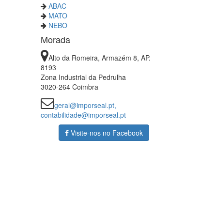
ABAC
MATO
NEBO
Morada
Alto da Romeira, Armazém 8, AP.
8193
Zona Industrial da Pedrulha
3020-264 Coimbra
geral@imporseal.pt,
contabilidade@imporseal.pt
Visite-nos no Facebook