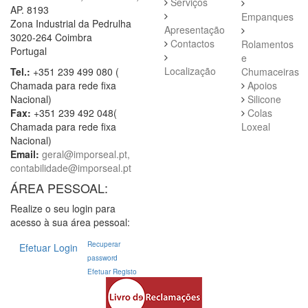
Serviços
AP. 8193
Empanques
Zona Industrial da Pedrulha
Apresentação
3020-264 Coimbra
Contactos
Rolamentos
Portugal
e
Localização
Tel.:
+351 239 499 080 (
Chumaceiras
Chamada para rede fixa
Apoios
Nacional)
Silicone
Fax:
+351 239 492 048(
Colas
Chamada para rede fixa
Loxeal
Nacional)
Email:
geral@imporseal.pt,
contabilidade@imporseal.pt
ÁREA PESSOAL:
Realize o seu login para
acesso à sua área pessoal:
Recuperar
Efetuar Login
password
Efetuar Registo