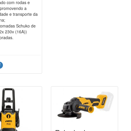
ado com rodas e
 promovendo a
dade e transporte da
na;
tomadas Schuko de
2x 230v (16A))
oradas.