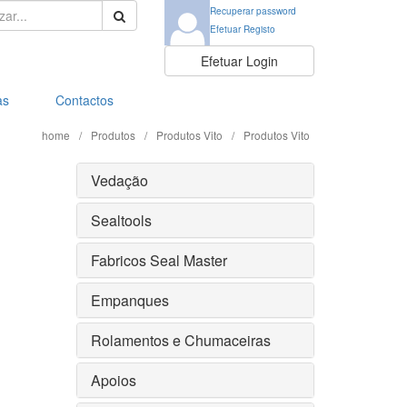
ar:
Recuperar password
Efetuar Registo
Efetuar Login
as
Contactos
home
/
Produtos
/
Produtos Vito
/
Produtos Vito
Vedação
Sealtools
Fabricos Seal Master
Empanques
Rolamentos e Chumaceiras
Apoios