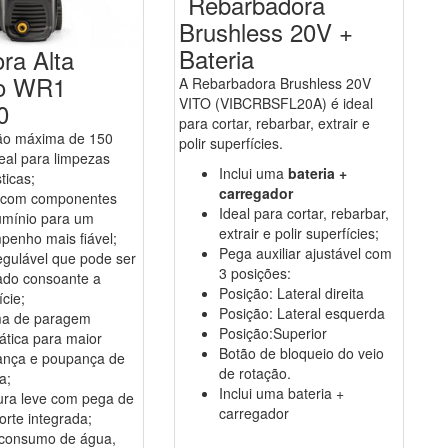
Rebarbadora
Brushless 20V +
Bateria
ra Alta
o WR1
A Rebarbadora Brushless 20V
VITO (VIBCRBSFL20A) é ideal
0
para cortar, rebarbar, extrair e
ão máxima de 150
polir superfícies.
deal para limpezas
Inclui uma
bateria +
ticas;
carregador
 com componentes
Ideal para cortar, rebarbar,
umínio para um
extrair e polir superfícies;
penho mais fiável;
Pega auxiliar ajustável com
egulável que pode ser
3 posições:
ado consoante a
Posição: Lateral direita
ície;
Posição: Lateral esquerda
ma de paragem
Posição:Superior
tica para maior
Botão de bloqueio do veio
ança e poupança de
de rotação.
a;
Inclui uma bateria +
ura leve com pega de
carregador
orte integrada;
 consumo de água,