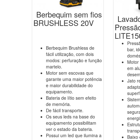
Berbequim sem fios
Lavado
BRUSHLESS 20V
Pressã
LITE15
Press
Berbequim Brushless de
bar, i
fácil utilização, com dois
domés
modos: perfuração e função
Motor
martelo.
em al
Motor sem escovas que
desem
garante uma maior potência
Jato r
e maior durabilidade do
adapt
equipamento.
superf
Bateria de lítio sem efeito
Siste
de memória.
automá
De fácil transporte.
segur
Os seus leds na base do
energi
equipamento possibilitam
Estrut
ver o estado da bateria.
transp
Possui um led que ilumina a
Baixo