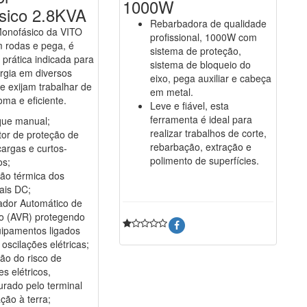
1000W
sico 2.8KVA
Rebarbadora de qualidade
onofásico da VITO
profissional, 1000W com
 rodas e pega, é
sistema de proteção,
prática indicada para
sistema de bloqueio do
rgia em diversos
eixo, pega auxiliar e cabeça
e exijam trabalhar de
em metal.
ma e eficiente.
Leve e fiável, esta
ferramenta é ideal para
que manual;
realizar trabalhos de corte,
tor de proteção de
rebarbação, extração e
argas e curtos-
polimento de superfícies.
os;
ão térmica dos
ais DC;
ador Automático de
o (AVR) protegendo
uipamentos ligados
 oscilações elétricas;
ão do risco de
s elétricos,
rado pelo terminal
ação à terra;