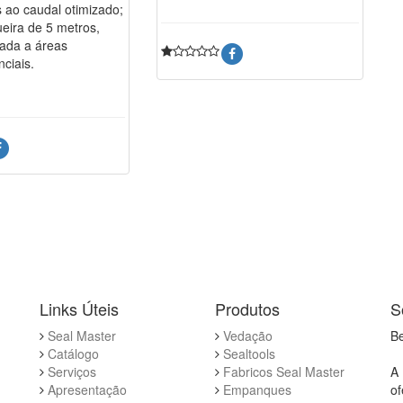
 ao caudal otimizado;
eira de 5 metros,
ada a áreas
nciais.
Links Úteis
Produtos
S
Seal Master
Vedação
Be
Catálogo
Sealtools
Serviços
Fabricos Seal Master
A 
Apresentação
Empanques
of