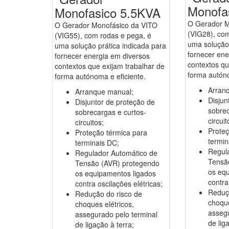
Monofa
Monofasico 5.5KVA
O Gerador M
O Gerador Monofásico da VITO
(VIG28), com
(VIG55), com rodas e pega, é
uma solução 
uma solução prática indicada para
fornecer ene
fornecer energia em diversos
contextos qu
contextos que exijam trabalhar de
forma autóno
forma autónoma e eficiente.
Arran
Arranque manual;
Disjun
Disjuntor de proteção de
sobrec
sobrecargas e curtos-
circuit
circuitos;
Proteç
Proteção térmica para
termin
terminais DC;
Regul
Regulador Automático de
Tensã
Tensão (AVR) protegendo
os eq
os equipamentos ligados
contra
contra oscilações elétricas;
Reduç
Redução do risco de
choque
choques elétricos,
assegu
assegurado pelo terminal
de lig
de ligação à terra;