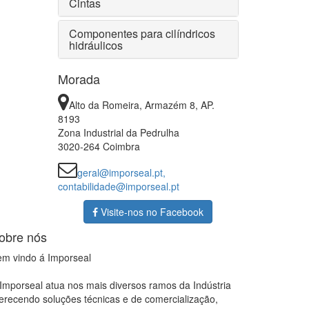
Cintas
Componentes para cilíndricos
hidráulicos
Morada
Alto da Romeira, Armazém 8, AP.
8193
Zona Industrial da Pedrulha
3020-264 Coimbra
geral@imporseal.pt,
contabilidade@imporseal.pt
Visite-nos no Facebook
obre nós
m vindo á Imporseal
Imporseal atua nos mais diversos ramos da Indústria
erecendo soluções técnicas e de comercialização,