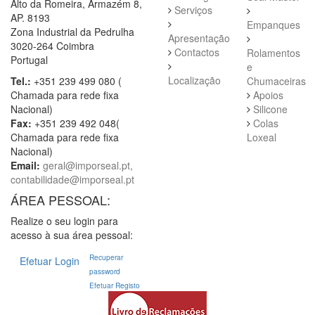
Alto da Romeira, Armazém 8,
Serviços
AP. 8193
Empanques
Zona Industrial da Pedrulha
Apresentação
3020-264 Coimbra
Contactos
Rolamentos
Portugal
e
Localização
Tel.:
+351 239 499 080 (
Chumaceiras
Chamada para rede fixa
Apoios
Nacional)
Silicone
Fax:
+351 239 492 048(
Colas
Chamada para rede fixa
Loxeal
Nacional)
Email:
geral@imporseal.pt,
contabilidade@imporseal.pt
ÁREA PESSOAL:
Realize o seu login para
acesso à sua área pessoal:
Recuperar
Efetuar Login
password
Efetuar Registo