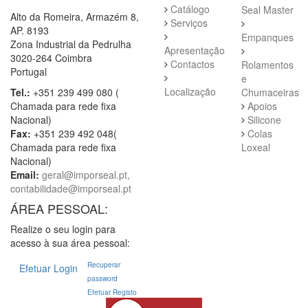
Catálogo
Seal Master
Alto da Romeira, Armazém 8,
Serviços
AP. 8193
Empanques
Zona Industrial da Pedrulha
Apresentação
3020-264 Coimbra
Contactos
Rolamentos
Portugal
e
Localização
Tel.:
+351 239 499 080 (
Chumaceiras
Chamada para rede fixa
Apoios
Nacional)
Silicone
Fax:
+351 239 492 048(
Colas
Chamada para rede fixa
Loxeal
Nacional)
Email:
geral@imporseal.pt,
contabilidade@imporseal.pt
ÁREA PESSOAL:
Realize o seu login para
acesso à sua área pessoal:
Recuperar
Efetuar Login
password
Efetuar Registo