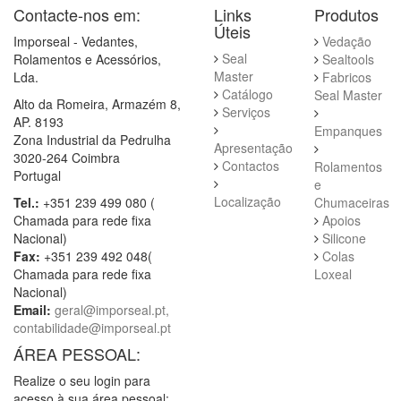
Contacte-nos em:
Links
Produtos
Úteis
Imporseal - Vedantes,
Vedação
Seal
Rolamentos e Acessórios,
Sealtools
Master
Lda.
Fabricos
Catálogo
Seal Master
Alto da Romeira, Armazém 8,
Serviços
AP. 8193
Empanques
Zona Industrial da Pedrulha
Apresentação
3020-264 Coimbra
Contactos
Rolamentos
Portugal
e
Localização
Tel.:
+351 239 499 080 (
Chumaceiras
Chamada para rede fixa
Apoios
Nacional)
Silicone
Fax:
+351 239 492 048(
Colas
Chamada para rede fixa
Loxeal
Nacional)
Email:
geral@imporseal.pt,
contabilidade@imporseal.pt
ÁREA PESSOAL:
Realize o seu login para
acesso à sua área pessoal: