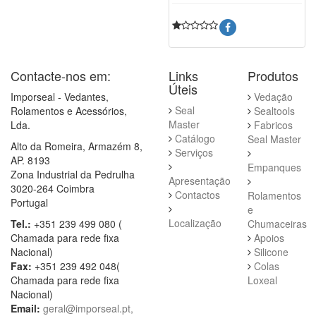
Contacte-nos em:
Links
Produtos
Úteis
Imporseal - Vedantes,
Vedação
Seal
Rolamentos e Acessórios,
Sealtools
Master
Lda.
Fabricos
Catálogo
Seal Master
Alto da Romeira, Armazém 8,
Serviços
AP. 8193
Empanques
Zona Industrial da Pedrulha
Apresentação
3020-264 Coimbra
Contactos
Rolamentos
Portugal
e
Localização
Tel.:
+351 239 499 080 (
Chumaceiras
Chamada para rede fixa
Apoios
Nacional)
Silicone
Fax:
+351 239 492 048(
Colas
Chamada para rede fixa
Loxeal
Nacional)
Email:
geral@imporseal.pt,