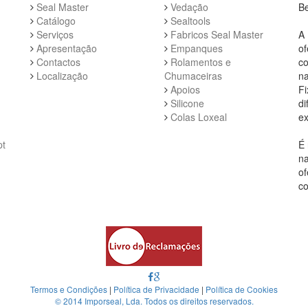
Seal Master
Vedação
Be
Catálogo
Sealtools
Serviços
Fabricos Seal Master
A 
Apresentação
Empanques
of
Contactos
Rolamentos e
co
Localização
Chumaceiras
na
Apoios
Fi
Silicone
di
Colas Loxeal
ex
pt
É 
na
of
co
Termos e Condições
|
Política de Privacidade
|
Política de Cookies
© 2014 Imporseal, Lda. Todos os direitos reservados.