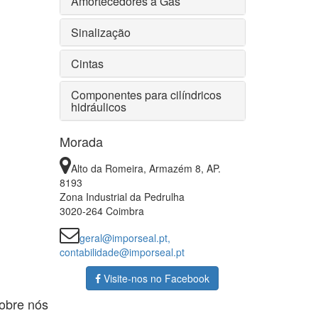
Amortecedores a Gás
Sinalização
Cintas
Componentes para cilíndricos
hidráulicos
Morada
Alto da Romeira, Armazém 8, AP.
8193
Zona Industrial da Pedrulha
3020-264 Coimbra
geral@imporseal.pt,
contabilidade@imporseal.pt
Visite-nos no Facebook
obre nós