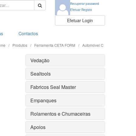
ar:
Recuperar password
Efetuar Registo
Efetuar Login
as
Contactos
ome
/
Produtos
/
Ferramenta CETA FORM
/
Automóvel C
Vedação
Sealtools
Fabricos Seal Master
Empanques
Rolamentos e Chumaceiras
Apoios