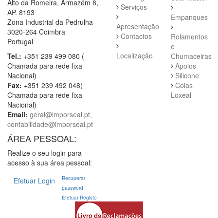
Alto da Romeira, Armazém 8,
Serviços
AP. 8193
Empanques
Zona Industrial da Pedrulha
Apresentação
3020-264 Coimbra
Contactos
Rolamentos
Portugal
e
Localização
Tel.:
+351 239 499 080 (
Chumaceiras
Chamada para rede fixa
Apoios
Nacional)
Silicone
Fax:
+351 239 492 048(
Colas
Chamada para rede fixa
Loxeal
Nacional)
Email:
geral@imporseal.pt,
contabilidade@imporseal.pt
ÁREA PESSOAL:
Realize o seu login para
acesso à sua área pessoal:
Recuperar
Efetuar Login
password
Efetuar Registo