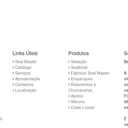
Links Úteis
Produtos
S
Seal Master
Vedação
Be
Catálogo
Sealtools
Serviços
Fabricos Seal Master
A 
Apresentação
Empanques
of
Contactos
Rolamentos e
co
Localização
Chumaceiras
na
Apoios
Fi
Silicone
di
Colas Loxeal
ex
pt
É 
na