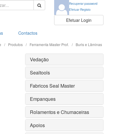
ar:
Recuperar password
Efetuar Registo
Efetuar Login
as
Contactos
e
/
Produtos
/
Ferramenta Master Prof.
/
Buris e Lâminas
Vedação
Sealtools
Fabricos Seal Master
Empanques
Rolamentos e Chumaceiras
Apoios