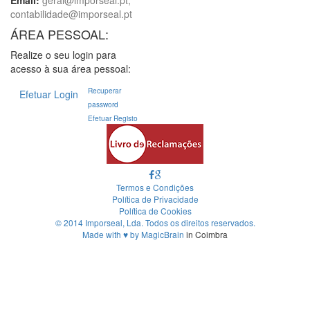
Email:
geral@imporseal.pt,
contabilidade@imporseal.pt
ÁREA PESSOAL:
Realize o seu login para
acesso à sua área pessoal:
Recuperar
Efetuar Login
password
Efetuar Registo
Termos e Condições
Política de Privacidade
Política de Cookies
© 2014 Imporseal, Lda. Todos os direitos reservados.
Made with
♥
by
MagicBrain
in Coimbra