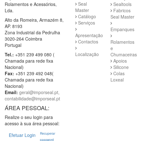
Seal
Rolamentos e Acessórios,
Sealtools
Master
Lda.
Fabricos
Catálogo
Seal Master
Alto da Romeira, Armazém 8,
Serviços
AP. 8193
Empanques
Zona Industrial da Pedrulha
Apresentação
3020-264 Coimbra
Contactos
Rolamentos
Portugal
e
Localização
Tel.:
+351 239 499 080 (
Chumaceiras
Chamada para rede fixa
Apoios
Nacional)
Silicone
Fax:
+351 239 492 048(
Colas
Chamada para rede fixa
Loxeal
Nacional)
Email:
geral@imporseal.pt,
contabilidade@imporseal.pt
ÁREA PESSOAL:
Realize o seu login para
acesso à sua área pessoal:
Recuperar
Efetuar Login
password