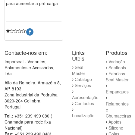
para aumentar a pré-carga
Contacte-nos em:
Links
Produtos
Úteis
Imporseal - Vedantes,
Vedação
Seal
Rolamentos e Acessórios,
Sealtools
Master
Lda.
Fabricos
Catálogo
Seal Master
Alto da Romeira, Armazém 8,
Serviços
AP. 8193
Empanques
Zona Industrial da Pedrulha
Apresentação
3020-264 Coimbra
Contactos
Rolamentos
Portugal
e
Localização
Tel.:
+351 239 499 080 (
Chumaceiras
Chamada para rede fixa
Apoios
Nacional)
Silicone
Fax:
+351 239 492 048(
Colas