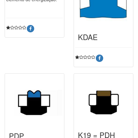
KDAE
K19 = PDH
PDP