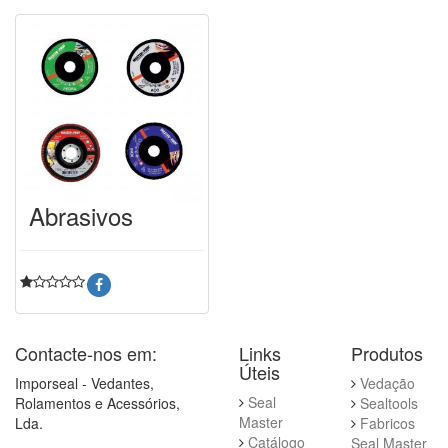
Abrasivos
Contacte-nos em:
Links
Produtos
Úteis
Imporseal - Vedantes,
Vedação
Seal
Rolamentos e Acessórios,
Sealtools
Master
Lda.
Fabricos
Catálogo
Seal Master