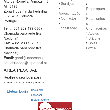
Alto da Romeira, Armazém 8,
Serviços
AP. 8193
Empanques
Zona Industrial da Pedrulha
Apresentação
3020-264 Coimbra
Contactos
Rolamentos
Portugal
e
Localização
Tel.:
+351 239 499 080 (
Chumaceiras
Chamada para rede fixa
Apoios
Nacional)
Silicone
Fax:
+351 239 492 048(
Colas
Chamada para rede fixa
Loxeal
Nacional)
Email:
geral@imporseal.pt,
contabilidade@imporseal.pt
ÁREA PESSOAL:
Realize o seu login para
acesso à sua área pessoal:
Recuperar
Efetuar Login
password
Efetuar Registo